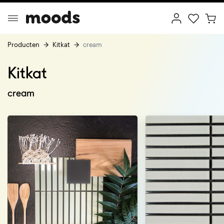
Producten
Kitkat
cream
Kitkat
ptimal Minimalism
Creative Wonderland
cream