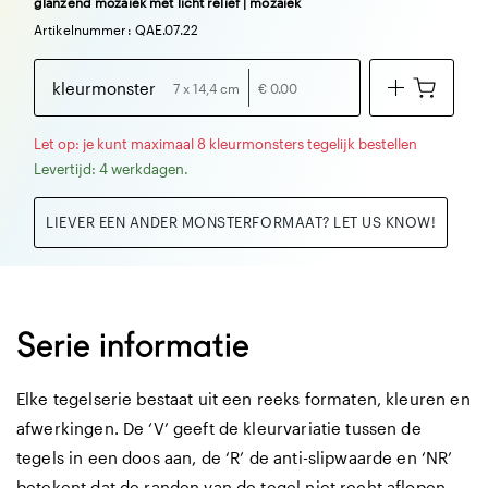
glanzend mozaïek met licht reliëf | mozaïek
Artikelnummer: QAE.07.22
kleurmonster
7 x 14,4 cm
€ 0.00
Let op: je kunt maximaal 8 kleurmonsters tegelijk bestellen
Levertijd: 4 werkdagen.
LIEVER EEN ANDER MONSTERFORMAAT? LET US KNOW!
Serie informatie
Elke tegelserie bestaat uit een reeks formaten, kleuren en
afwerkingen. De ‘V’ geeft de kleurvariatie tussen de
tegels in een doos aan, de ‘R’ de anti-slipwaarde en ‘NR’
betekent dat de randen van de tegel niet recht aflopen.