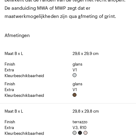
De aanduiding MWA of MWP zegt dat er
maatwerkmogelijkheden zijn qua
a
fmeting of
p
rint.
Afmetingen
Maat B x L
29,6 x 29,9 cm
Finish
glans
Extra
V1
Kleurbeschikbaarheid
Finish
glans
Extra
V1
Kleurbeschikbaarheid
Maat B x L
29,8 x 29,8 cm
Finish
terrazzo
Extra
V3, R10
Kleurbeschikbaarheid