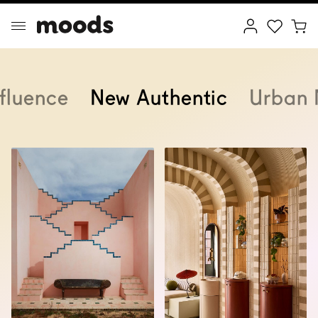
fluence
New Authentic
Urban 
ptimal Minimalism
Creative Wonderland