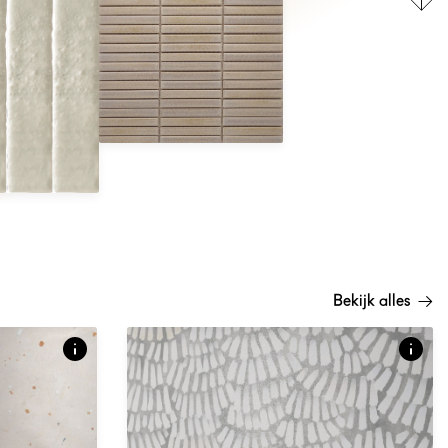
 beauty of
cuffs, subtle
Over dit product
s. Each tile
ed in nature’s
Tactile surfaces that play with light and shadow
s.
to enrich spatial depth.
Bekijk alles