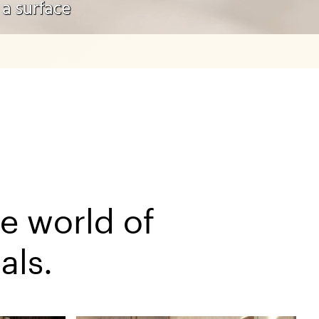
he world of
als.