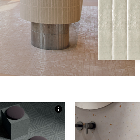
Over dit product
A surface inspired by the organic
eggshells—marked with delicate s
oduct
cracks, and terrazzo-like fragment
d-like texture inspired by natural
captures a minimalist texture root
quiet imperfections. imperfection