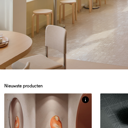
Over dit product
Over dit pr
Panels that lend a luxurious, artisanal finish to
A refined, san
walls or furniture.
landscapes.
Nieuwste producten