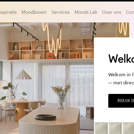
nspiratie
Moodboxen
Services
Moods Lab
Over ons
Con
Welk
Welkom in h
— met direc
BEKIJK